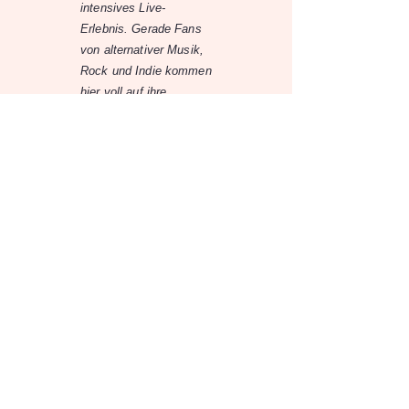
intensives Live-
Erlebnis. Gerade Fans
von alternativer Musik,
Rock und Indie kommen
hier voll auf ihre
Kosten.
Event-Highlights auf
einen Blick:
📍 Ort: Club Wakuum,
Graz
📅 Datum: 8. Mai 2026
🚪 Einlass: 18:00 Uhr
🎤 Beginn: 20:30 Uhr
🎸 Live: AKIDA &
SUNCRUST
Dieses Konzert ist ein
Pflichttermin für alle,
die
Live-Musik in Graz 2026
erleben möchten. Früh