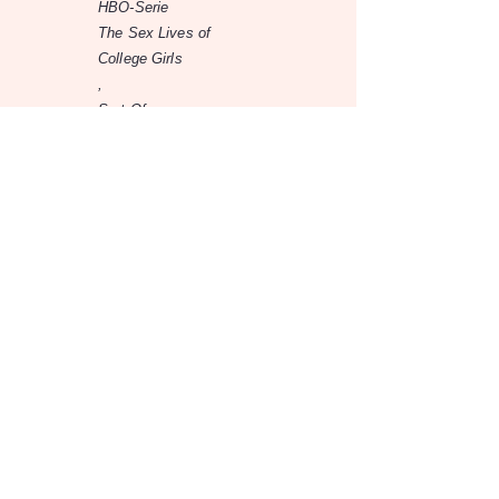
HBO-Serie
The Sex Lives of
College Girls
,
Sort Of
und
Random Acts of
Flyness
auf, außerdem in
Planet Sex with Cara
Delevingne
auf Hulu sowie in den
Netflix-Produktionen
Gender Agenda
Comedy Special
und
Getting Curious with
Jonathan Van Ness
.
Harry's Home - 15% off