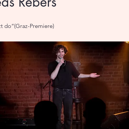
as Rebers
tzt do“(Graz-Premiere)