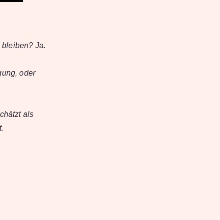
 bleiben? Ja.
gung, oder
chätzt als
t.