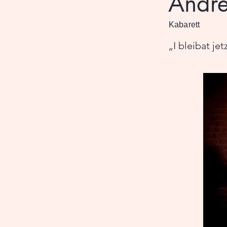
Andre
Kabarett
„I bleibat je