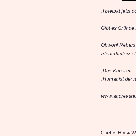
„I bleibat jetzt
Gibt es Gründe 
Obwohl Rebers l
Steuerhinterzie
„Das Kabarett – 
„Humanist der r
www.andreasre
Quelle:
Hin & W