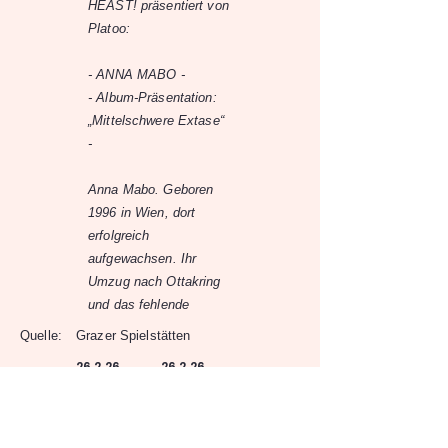
HEAST! präsentiert von
Platoo:
- ANNA MABO -
- Album-Präsentation:
„Mittelschwere Extase“
-
Anna Mabo. Geboren
1996 in Wien, dort
erfolgreich
aufgewachsen. Ihr
Umzug nach Ottakring
und das fehlende
Quelle:
Grazer Spielstätten
26.2.26
26.2.26
-
20:00
Orpheum Graz