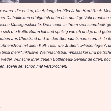
waren die ersten, die Anfang der 90er Jahre Hard Rock, Met
er Dialekttexten erfolgreich unter das durstige Volk brachten
hische Musikgeschichte. Doch auch in ihrem sechsunddreißigj
 sich die Bottle Buam fett und spritzig wie eh und je und ge
auben ans Christkind und an den Biernachtsmann zurück. In ih
hnenshow mit allen Kult- Hits, wie „6 Bier“, „Fliesenlegen“, u
& a bissl mehr“ inklusive Weihnachtsbaummassaker und peitsc
n weder Wünsche ihrer treuen Bottlehead-Gemeinde offen, no
ken, soviel sei schon mal versprochen!
v