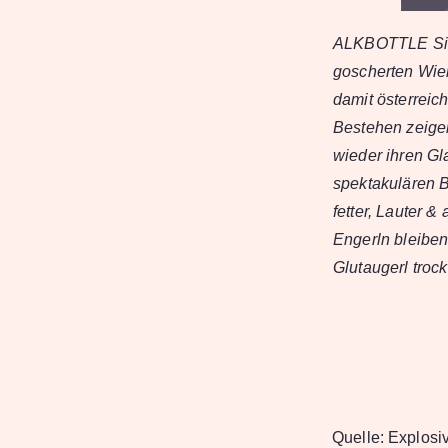
ALKBOTTLE Sie 
goscherten Wien
damit österreic
Bestehen zeigen
wieder ihren Gl
spektakulären Bü
fetter, Lauter 
Engerln bleibe
Glutaugerl troc
Quelle:
Explosi