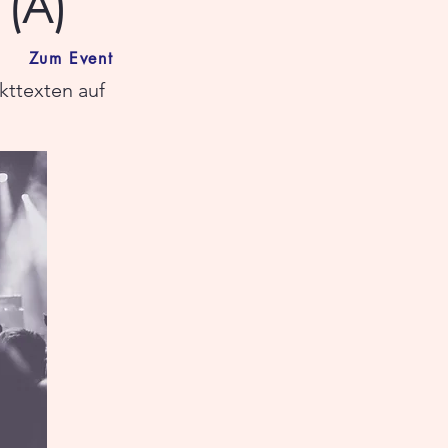
 (A)
Zum Event
ttexten auf