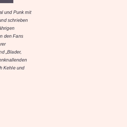
al und Punk mit
 und schrieben
ährigen
ben den Fans
rer
nd „Blader,
henknallenden
ch Kehle und