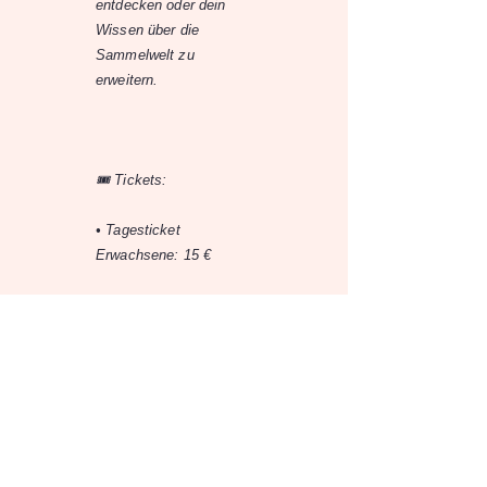
entdecken oder dein
Wissen über die
Sammelwelt zu
erweitern.
🎟️ Tickets:
• Tagesticket
Erwachsene: 15 €
• Early Bird
Erwachsene: 12 €
• Kinder bis 13 Jahre: 5
€ (nur in Begleitung
eines Erwachsenen)