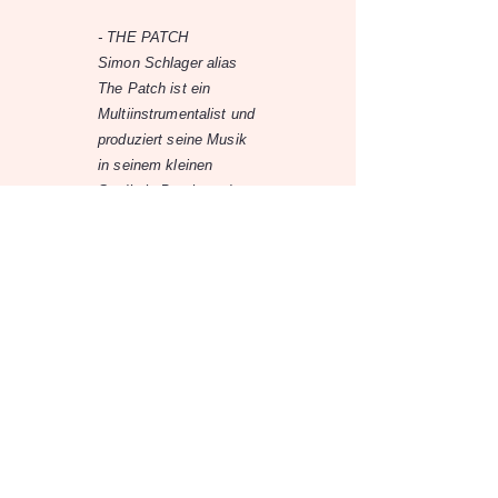
- THE PATCH
Simon Schlager alias
The Patch ist ein
Multiinstrumentalist und
produziert seine Musik
in seinem kleinen
Studio in Bruck an der
Mur. Authentische und
tiefgründige Indie-Folk-
Songs mit einer Brise
Alternative und
Industrial machen
seinen Sound aus.
Christian Albrechts
Album “Building
Castles“ hat Schlager
als Mixing- und
Mastering-Engineer
maßgeblich