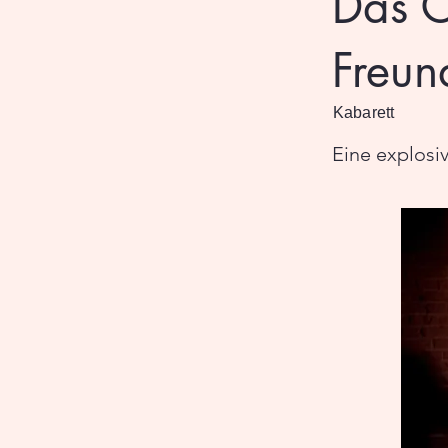
Das C
Freund
Kabarett
Eine explosi