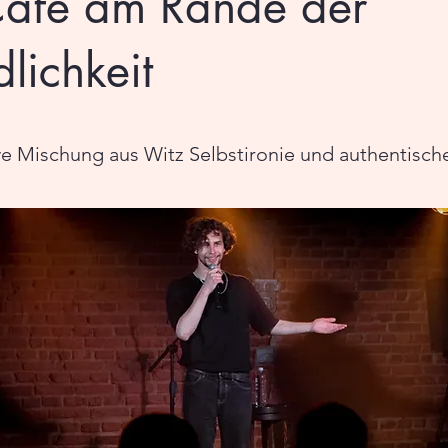
afé am Rande der
lichkeit
ve Mischung aus Witz Selbstironie und authentisc