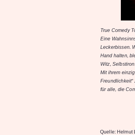
True Comedy T
Eine Wahnsinns
Leckerbissen. 
Hand halten, bl
Witz, Selbstiro
Mit ihrem einzi
Freundlichkeit“
für alle, die C
Quelle:
Helmut L