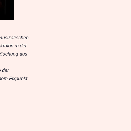
musikalischen
rofon in der
 Mischung aus
e der
inem Fixpunkt