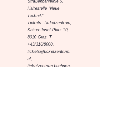
Straßenbahnlinie 6,
Haltestelle "Neue
Technik"
Tickets: Ticketzentrum,
Kaiser-Josef-Platz 10,
8010 Graz, T
+43/316/8000,
tickets@ticketzentrum.
at
,
ticketzentrum.buehnen-
graz.com
Quelle:
Graz Tourismus
17.3.26
17.3.26
-
19:30
Theater der Komödie
Graz (Krone Center)
Münzgrabenstraße 36, 8010
Graz