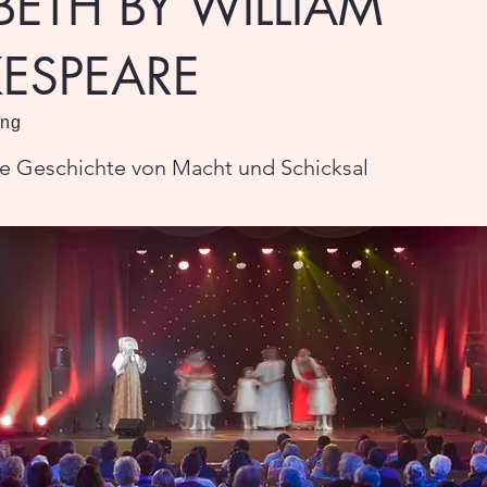
ETH BY WILLIAM
ESPEARE
ung
he Geschichte von Macht und Schicksal