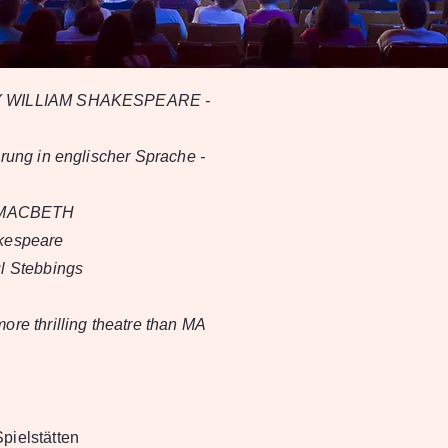
 WILLIAM SHAKESPEARE -
hrung in englischer Sprache -
f MACBETH
kespeare
l Stebbings
ore thrilling theatre than MA
pielstätten