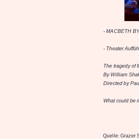
- MACBETH BY
- Theater Auffü
The tragedy o
By William Sha
Directed by Pau
What could be m
Quelle:
Grazer S