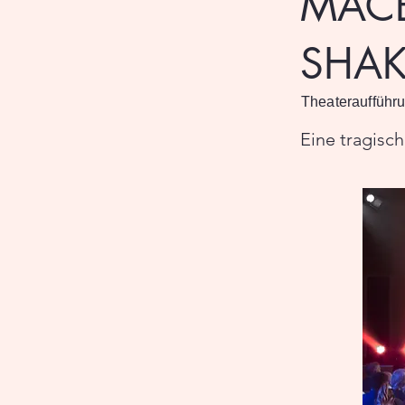
MACB
SHAK
Theateraufführ
Eine tragisc