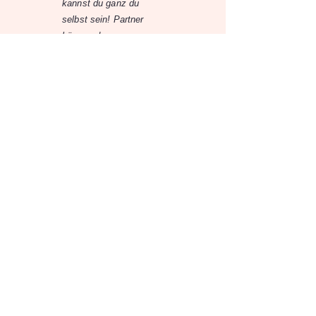
kannst du ganz du
selbst sein! Partner
können dann gerne
nach dem Event, ab 23
Uhr, dazustoßen und
mitfeiern.
▌Tickets ▌
Tickets gibt’s hier 🎟️:
https://mamagehttanzen
steiermark.ticket.io/
▌Location ▌
Monkeys
Elisabethstrasse 31,
8010 Graz
▌Instagram ▌
https://www.instagram.c
om/mamagehttanzen_st
eiermark/
Quelle:
Monkeys