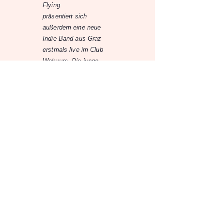
Flying
präsentiert sich
außerdem eine neue
Indie-Band aus Graz
erstmals live im Club
Wakuum. Die junge
Formation verbindet
moderne Indie-Einflüsse
mit emotionalen
Melodien und feiert an
diesem Abend ihr
offizielles Bühnen-
Debüt. Wer neue Bands
aus der steirischen
Musikszene entdecken
möchte, sollte diesen
ersten Auftritt nicht
verpassen.
Alternative Livemusik
und Grazer