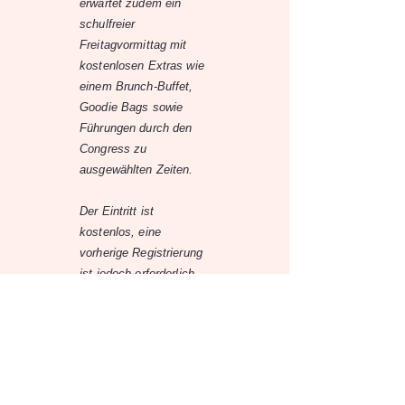
erwartet zudem ein
schulfreier
Freitagvormittag mit
kostenlosen Extras wie
einem Brunch-Buffet,
Goodie Bags sowie
Führungen durch den
Congress zu
ausgewählten Zeiten.
Der Eintritt ist
kostenlos, eine
vorherige Registrierung
ist jedoch erforderlich.
Die Veranstaltung findet
von 09:00 bis 12:00
statt.
Quelle:
Congress Graz