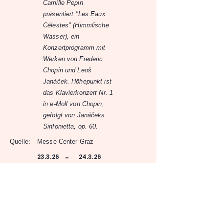
Camille Pepin
präsentiert "Les Eaux
Célestes" (Himmlische
Wasser), ein
Konzertprogramm mit
Werken von Frederic
Chopin und Leoš
Janáček. Höhepunkt ist
das Klavierkonzert Nr. 1
in e-Moll von Chopin,
gefolgt von Janáčeks
Sinfonietta, op. 60.
Quelle:
Messe Center Graz
23.3.26
24.3.26
-
10:30
Congress Graz
Sparkassenplatz 1, 8010 Graz