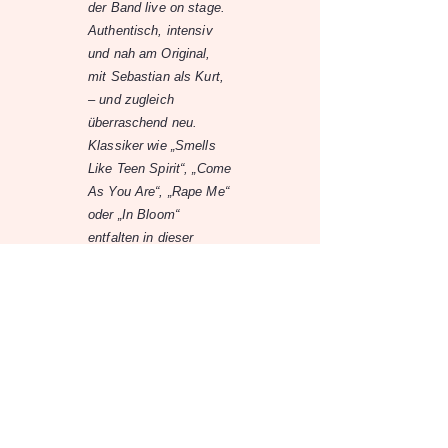
der Band live on stage.
Authentisch, intensiv
und nah am Original,
mit Sebastian als Kurt,
– und zugleich
überraschend neu.
Klassiker wie „Smells
Like Teen Spirit“, „Come
As You Are“, „Rape Me“
oder „In Bloom“
entfalten in dieser
besonderen Klangwelt
eine zusätzliche
emotionale Tiefe. Nach
dem großen Erfolg vor
zwei Jahren, wieder im
Explosiv in Graz. Ein
Abend für alle, die
Nirvana lieben – pur,
ehrlich und mit einem