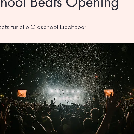
hool Beats Opening
ats für alle Oldschool Liebhaber