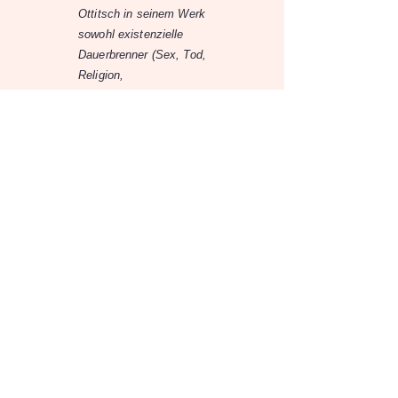
Ottitsch in seinem Werk
sowohl existenzielle
Dauerbrenner (Sex, Tod,
Religion,
Rückenschmerzen) ins
Visier, als auch
Alltagsphänomene, um
die Kehrseite ihrer
vermeintlichen
Harmlosigkeit zu
studieren.
www.oliverottitsch.com
Quelle:
Theatercafé
11.12.25
11.12.25
-
20:00
Theatercafé
Mandellstraße 11, 8010 Graz