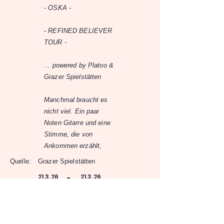
- OSKA -
- REFINED BELIEVER
TOUR -
... powered by Platoo &
Grazer Spielstätten
Manchmal braucht es
nicht viel. Ein paar
Noten Gitarre und eine
Stimme, die von
Ankommen erzählt,
Quelle:
Grazer Spielstätten
21.3.26
21.3.26
-
20:00
Orpheum Graz
Orpheumgasse 8, 8020 Graz