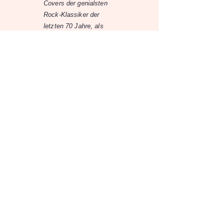
Covers der genialsten
Rock-Klassiker der
letzten 70 Jahre, als
auch mit kraftvollen
Eigenkompositionen
zeigt euch die Indie-
Rockband aus dem
Murtal gerne
höchstpersönlich, dass
Rock n‘ Roll noch lange
nicht tot ist.
Quelle:
Explosiv
15.5.26
15.5.26
-
19:30
Explosiv
Bahnhofgürtel 55a, 8020 Graz
Zur Eventübersicht