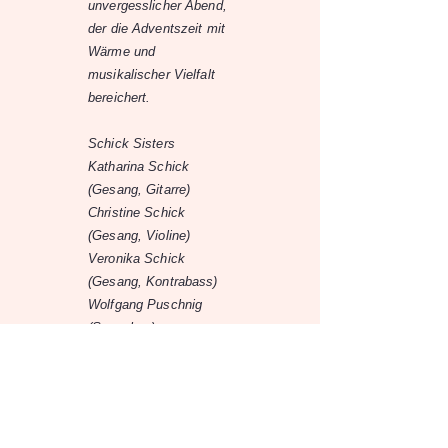
unvergesslicher Abend,
der die Adventszeit mit
Wärme und
musikalischer Vielfalt
bereichert.
Schick Sisters
Katharina Schick
(Gesang, Gitarre)
Christine Schick
(Gesang, Violine)
Veronika Schick
(Gesang, Kontrabass)
Wolfgang Puschnig
(Saxophon)
Lorenz Raab
(Flügelhorn)
Christoph Gigler (Tuba,
Knopfharmonika)
Benjamin Schmidinger