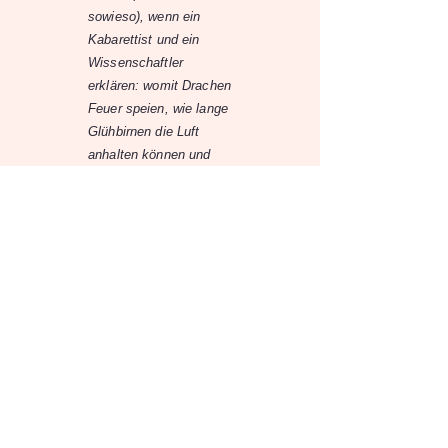
sowieso), wenn ein
Kabarettist und ein
Wissenschaftler
erklären: womit Drachen
Feuer speien, wie lange
Glühbirnen die Luft
anhalten können und
vieles mehr.
„Frag nicht so blöd!“
gibt es bei den Science
Busters nicht. Im
Gegenteil. Blöd ist, wer
nicht fragt
Harry's Home - 15% off
Foto: © Science
Busters / Büro Alba
Quelle:
Helmut List Halle
18.10.26
18.10.26
-
14:00