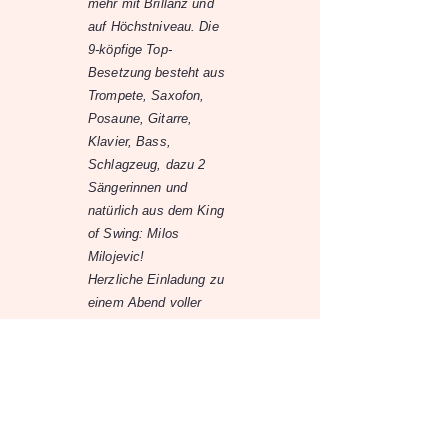
mehr mit Brillanz und
auf Höchstniveau. Die
9-köpfige Top-
Besetzung besteht aus
Trompete, Saxofon,
Posaune, Gitarre,
Klavier, Bass,
Schlagzeug, dazu 2
Sängerinnen und
natürlich aus dem King
of Swing: Milos
Milojevic!
Herzliche Einladung zu
einem Abend voller
Energie, Stil und
Lebensfreude mit
Getränken und
Tanzfläche im
Schauraum.