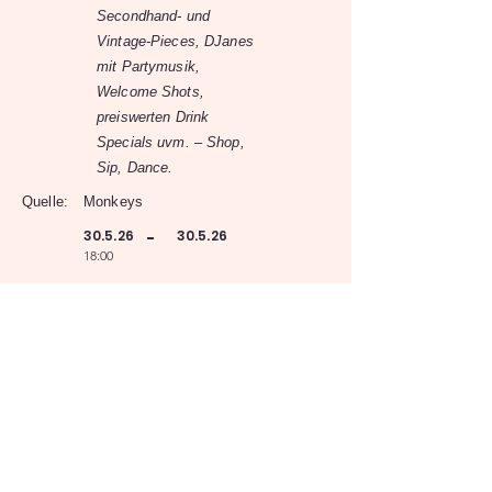
Secondhand- und
Vintage-Pieces, DJanes
mit Partymusik,
Welcome Shots,
preiswerten Drink
Specials uvm. – Shop,
Sip, Dance.
Quelle:
Monkeys
30.5.26
30.5.26
-
18:00
Monkeys
Elisabethstrasse 31, 8010 Graz
Zur Eventübersicht