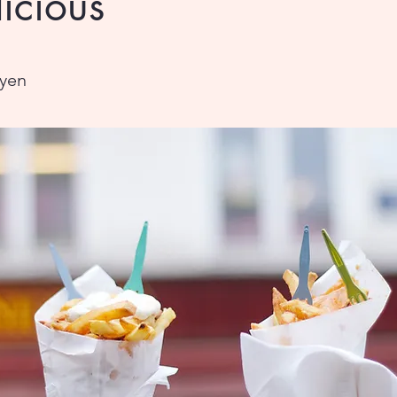
icious
uyen