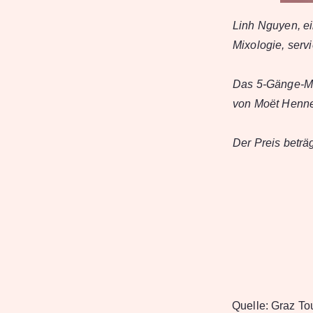
Linh Nguyen, ei
Mixologie, serv
Das 5-Gänge-Me
von Moët Henne
Der Preis beträ
Quelle:
Graz To