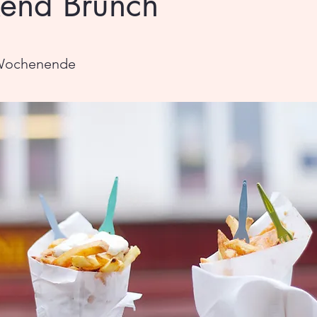
end Brunch
Wochenende